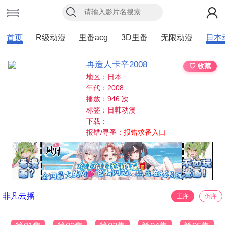
首页
R级动漫
里番acg
3D里番
无限动漫
日本
再造人卡辛2008
♡ 收藏
地区：日本
年代：2008
播放：946 次
标签：日韩动漫
下载：
报错/寻番：
报错求番入口
非凡云播
正序
倒序