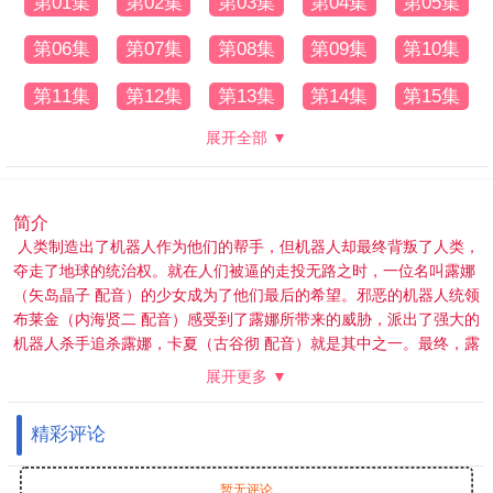
第01集
第02集
第03集
第04集
第05集
第06集
第07集
第08集
第09集
第10集
第11集
第12集
第13集
第14集
第15集
展开全部 ▼
简介
人类制造出了机器人作为他们的帮手，但机器人却最终背叛了人类，
夺走了地球的统治权。就在人们被逼的走投无路之时，一位名叫露娜
（矢岛晶子 配音）的少女成为了他们最后的希望。邪恶的机器人统领
布莱金（内海贤二 配音）感受到了露娜所带来的威胁，派出了强大的
机器人杀手追杀露娜，卡夏（古谷彻 配音）就是其中之一。最终，露
娜死在了卡夏的手上。 露娜死后，整个世界开始迅速的衰败，一晃眼
展开更多 ▼
数百年过去，无论是人类或是机器人，都早已经不复存在。就在此
时，卡夏再度现身，只是此时的它已经失去了曾经的记忆，在黑暗和
精彩评论
混沌之中只剩下迷惘。
暂无评论