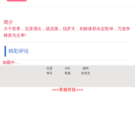
简介
大千世界，北灵境出，踏灵路，伐罗天，剑斩诛邪永定乾坤，万道争
锋吾为主率!
精彩评论
加载中...
百度
360
搜狗
神马
客服
发布页
===客服答疑===