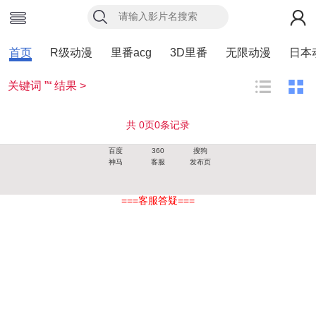
首页
R级动漫
里番acg
3D里番
无限动漫
日本
关键词 ”“ 结果 >
共
0
页
0
条记录
百度
360
搜狗
神马
客服
发布页
===客服答疑===