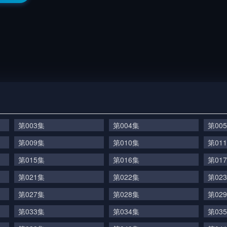
第003集
第004集
第00
第009集
第010集
第01
第015集
第016集
第01
第021集
第022集
第02
第027集
第028集
第02
第033集
第034集
第03