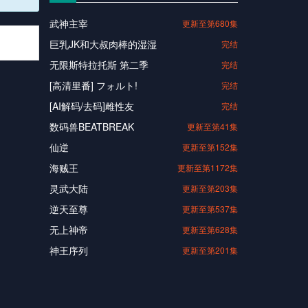
武神主宰
更新至第680集
巨乳JK和大叔肉棒的湿湿
完结
无限斯特拉托斯 第二季
完结
[高清里番] フォルト!
完结
[AI解码/去码]雌性友
完结
数码兽BEATBREAK
更新至第41集
仙逆
更新至第152集
海贼王
更新至第1172集
灵武大陆
更新至第203集
逆天至尊
更新至第537集
无上神帝
更新至第628集
神王序列
更新至第201集