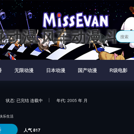
花动漫,风车动漫,斗
番
无限动漫
日本动漫
国产动漫
R级电影
状态:
已完结
连载中
年代:
2005
年
月
的快乐生活
番
人气
817