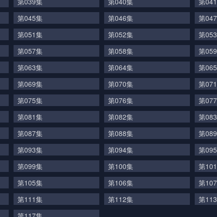
第039集
第040集
第04
第045集
第046集
第04
第051集
第052集
第05
第057集
第058集
第05
第063集
第064集
第06
第069集
第070集
第07
第075集
第076集
第07
第081集
第082集
第08
第087集
第088集
第08
第093集
第094集
第09
第099集
第100集
第10
第105集
第106集
第10
第111集
第112集
第11
第117集