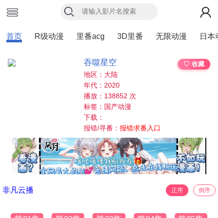
首页
R级动漫
里番acg
3D里番
无限动漫
日本
吞噬星空
♡ 收藏
地区：大陆
年代：2020
播放：138852 次
标签：国产动漫
下载：
报错/寻番：
报错求番入口
非凡云播
正序
倒序