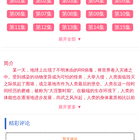
第01集
第02集
第03集
第04集
第05集
第06集
第07集
第08集
第09集
第10集
第11集
第12集
第13集
第14集
第15集
展开全部 ▼
简介
某一天，地球上出现了不明来由的RR病毒，将世界卷入灾难之
中。受到感染的动物变异成为可怕的怪兽，大举入侵，人类面临毁灭
之际筑起了围墙，成立基地市作为人类最后的堡垒。人类在这一段时
间经历的磨难，被称为“大涅槃时期”。在极端的生存环境下，人类的
体能也在逐渐地进步发展，尚武之风兴起，人类的身体素质相比以前
有了质的飞越。而这其中的佼佼者，被称为“武者”。 18岁的罗峰也梦
展开更多 ▼
想着成为其中的一员。此时的他即将高考，正面临着人生十字路口的
抉择，却不料怪兽的一次袭击影响了他的人生轨迹。在强大怪兽的威
精彩评论
胁之下，市内居民面临危险，军方却束手无策。唯有一名武者挺身而
出，保卫了基地市的安全。罗峰被武者的强大所感染，暗自立下成为
武者以保护所爱之人的决心。这是一切的开始，罗峰武者之路的起
暂无评论