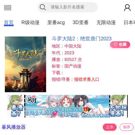
首页
R级动漫
里番acg
3D里番
无限动漫
日本
斗罗大陆2：绝世唐门2023
♡ 收藏
地区：中国大陆
年代：2023
播放：82527 次
标签：国产动漫
下载：
报错/寻番：
报错求番入口
暴风播放器
正序
倒序