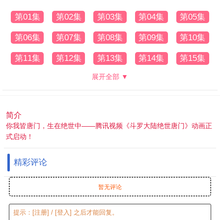
第01集
第02集
第03集
第04集
第05集
第06集
第07集
第08集
第09集
第10集
第11集
第12集
第13集
第14集
第15集
展开全部 ▼
简介
你我皆唐门，生在绝世中——腾讯视频《斗罗大陆绝世唐门》动画正
式启动！
精彩评论
暂无评论
提示：
[注册]
/
[登入]
之后才能回复。