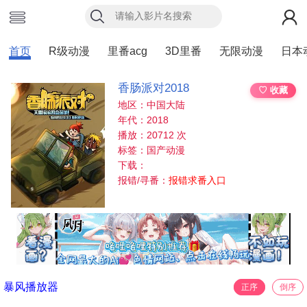
首页
R级动漫
里番acg
3D里番
无限动漫
日本
香肠派对2018
♡ 收藏
地区：中国大陆
年代：2018
播放：20712 次
标签：国产动漫
下载：
报错/寻番：
报错求番入口
暴风播放器
正序
倒序