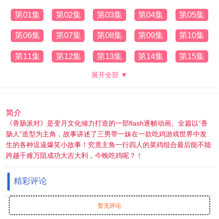
第01集
第02集
第03集
第04集
第05集
第06集
第07集
第08集
第09集
第10集
第11集
第12集
第13集
第14集
第15集
展开全部 ▼
简介
《香肠派对》是变月文化倾力打造的一部flash逐帧动画。全篇以“香
肠人”造型为主角，故事讲述了三男带一妹在一款吃鸡游戏世界中发
生的各种逗逼爆笑小故事！究竟主角一行四人的菜鸡组合最后能不能
跨越千难万阻成功大吉大利，今晚吃鸡呢？！
精彩评论
暂无评论