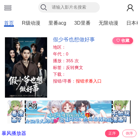
首页
R级动漫
里番acg
3D里番
无限动漫
日本
假少爷也想做好事
♡ 收藏
地区：
年代：0
播放：355 次
标签：反转爽文
下载：
报错/寻番：
报错求番入口
暴风播放器
正序
倒序