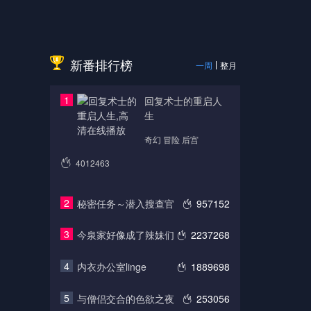
新番排行榜
一周
整月
1
回复术士的重启人
生
奇幻 冒险 后宫
4012463
2
秘密任务～潜入搜查官
957152
3
今泉家好像成了辣妹们
2237268
4
内衣办公室linge
1889698
5
与僧侣交合的色欲之夜
253056