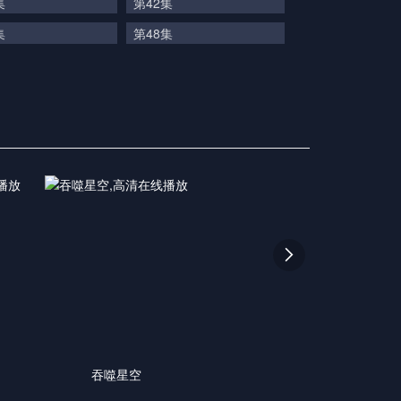
集
第42集
集
第48集

吞噬星空