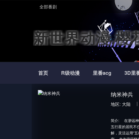
全部番剧
新世界动漫,樱
首页
R级动漫
里番acg
3D里
纳米神兵
地区:
大陆
简介:
在渺远神
五行星的居民不
解，灵活运用“
密。 作为宇宙