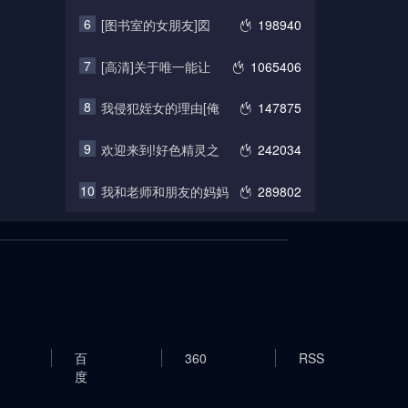
6
[图书室的女朋友]図
198940
7
[高清]关于唯一能让
1065406
8
我侵犯姪女的理由[俺
147875
9
欢迎来到!好色精灵之
242034
10
我和老师和朋友的妈妈
289802
百
360
RSS
度