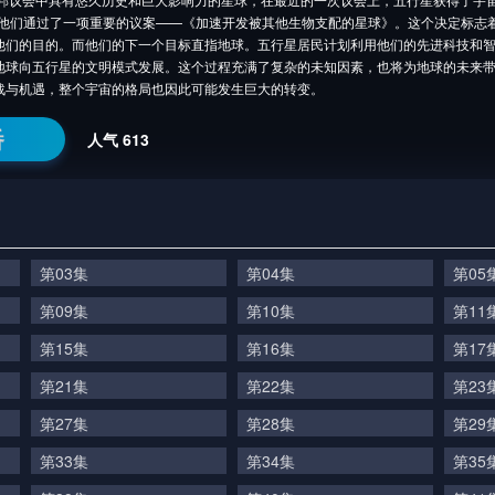
。他们通过了一项重要的议案——《加速开发被其他生物支配的星球》。这个决定标志
他们的目的。而他们的下一个目标直指地球。五行星居民计划利用他们的先进科技和
地球向五行星的文明模式发展。这个过程充满了复杂的未知因素，也将为地球的未来
战与机遇，整个宇宙的格局也因此可能发生巨大的转变。
番
人气
613
第03集
第04集
第05
第09集
第10集
第11
第15集
第16集
第17
第21集
第22集
第23
第27集
第28集
第29
第33集
第34集
第35