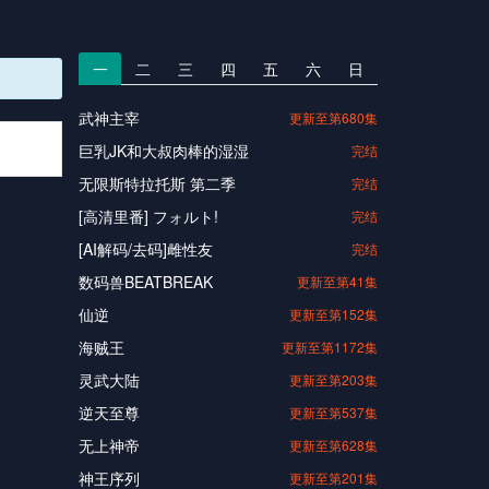
一
二
三
四
五
六
日
武神主宰
更新至第680集
巨乳JK和大叔肉棒的湿湿
完结
无限斯特拉托斯 第二季
完结
[高清里番] フォルト!
完结
[AI解码/去码]雌性友
完结
数码兽BEATBREAK
更新至第41集
仙逆
更新至第152集
海贼王
更新至第1172集
灵武大陆
更新至第203集
逆天至尊
更新至第537集
无上神帝
更新至第628集
神王序列
更新至第201集