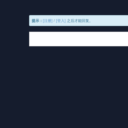
提示：
[注册]
/
[登入]
之后才能回复。
最新评论