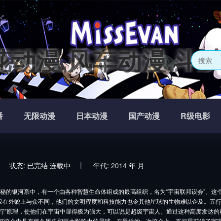
花动漫,风车动漫,斗
番
无限动漫
日本动漫
国产动漫
R级电影
状态:
已完结
连载中
年代:
2014
年
月
秘的银河系中，有一个由各种智慧生命体组成的最高组织，名为“宇宙联邦议会”。这
仅在外貌上与众不同，他们的文明程度和科技能力也令其他星球的生物难以企及。五
五行”原理，使他们在宇宙中显得极为强大，可以说是超级宇宙人。通过这种高度发达
联邦议会中具有悠久历史和巨大影响力的星球，在最近的一次议会上，五行星获得了宇