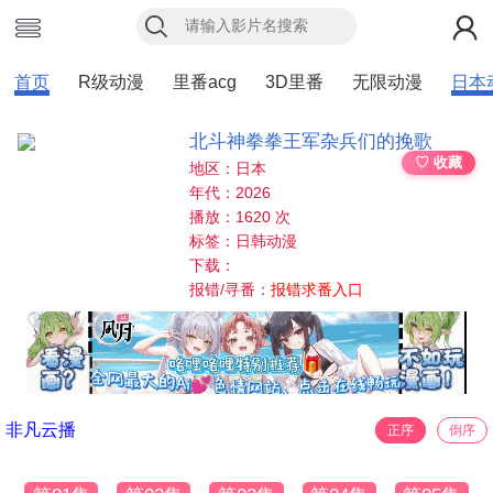
首页
R级动漫
里番acg
3D里番
无限动漫
日本
北斗神拳拳王军杂兵们的挽歌
♡ 收藏
地区：日本
年代：2026
播放：1620 次
标签：日韩动漫
下载：
报错/寻番：
报错求番入口
非凡云播
正序
倒序