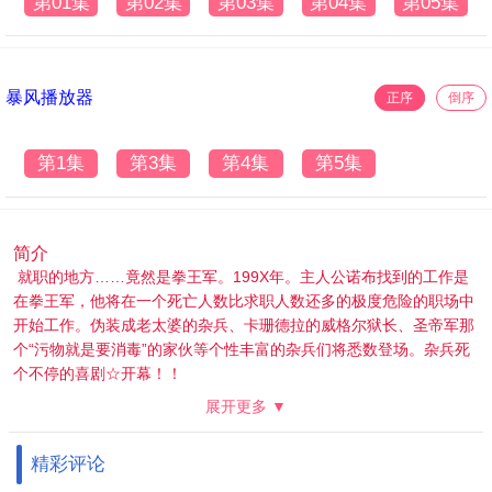
第01集
第02集
第03集
第04集
第05集
暴风播放器
正序
倒序
第1集
第3集
第4集
第5集
简介
就职的地方……竟然是拳王军。199X年。主人公诺布找到的工作是
在拳王军，他将在一个死亡人数比求职人数还多的极度危险的职场中
开始工作。伪装成老太婆的杂兵、卡珊德拉的威格尔狱长、圣帝军那
个“污物就是要消毒”的家伙等个性丰富的杂兵们将悉数登场。杂兵死
个不停的喜剧☆开幕！！
展开更多 ▼
精彩评论