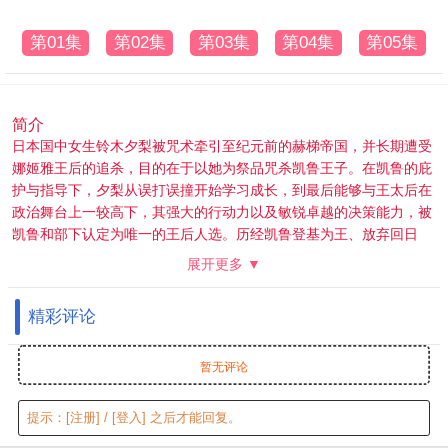
第01集
第02集
第03集
第04集
第05集
简介
日本国中女生铃木夕梨被咒术牵引至纪元前的赫梯帝国，并长期遭受
娜姬雅王后的追杀，目的在于以她为祭品咒杀凯鲁王子。在凯鲁的庇
护与指导下，夕梨从误打误撞开始学习成长，到最后能够与王太后在
政治舞台上一较高下，其强大的行动力以及敏锐卓越的决策能力，被
凯鲁和部下认定为唯一的王后人选。历经凯鲁登基为王、放弃回日
本、多次被掳、流产以及政治斗争之后，娜姬雅终于自王宫中被排
展开更多 ▼
除，由夕梨登上后位继承达瓦安娜的名号，与凯鲁两人共同创造盛
世。
精彩评论
暂无评论
提示：
[注册]
/
[登入]
之后才能回复。