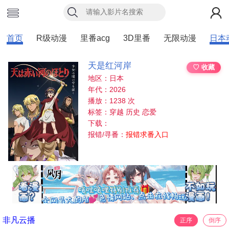
首页
R级动漫
里番acg
3D里番
无限动漫
日本
天是红河岸
♡ 收藏
地区：日本
年代：2026
播放：1238 次
标签：穿越 历史 恋爱
下载：
报错/寻番：
报错求番入口
非凡云播
正序
倒序